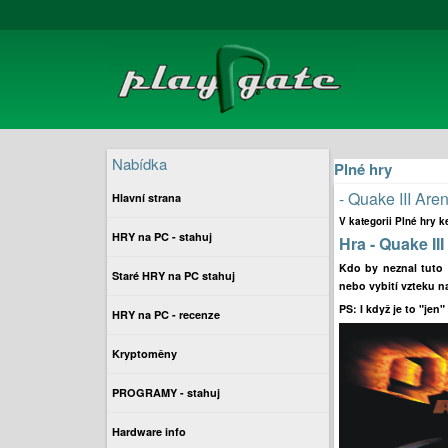
Nabídka
Plné hry
- Quake III Aren
Hlavní strana
V kategorii Plné hry k
HRY na PC - stahuj
Hra - Quake III
Kdo by neznal tuto 
Staré HRY na PC stahuj
nebo vybití vzteku n
PS: I když je to "jen
HRY na PC - recenze
Kryptoměny
PROGRAMY - stahuj
Hardware info