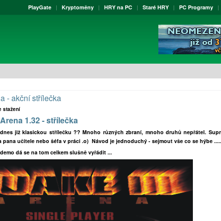
PlayGate
Kryptoměny
HRY na PC
Staré HRY
PC Programy
a - akční střílečka
e stažení
 Arena 1.32 - střílečka
dnes již klasickou střílečku ?? Mnoho různých zbraní, mnoho druhů nepřátel. Sup
a pana učitele nebo šéfa v práci .o) Návod je jednoduchý - sejmout vše co se hýbe .....
" demo dá se na tom celkem slušně vyřádit ...