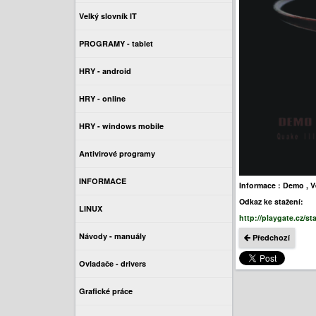
Velký slovník IT
PROGRAMY - tablet
HRY - android
HRY - online
HRY - windows mobile
Antivirové programy
INFORMACE
Informace : Demo , 
Odkaz ke stažení:
LINUX
http://playgate.cz/
Návody - manuály
Předchozí
Ovladače - drivers
Grafické práce