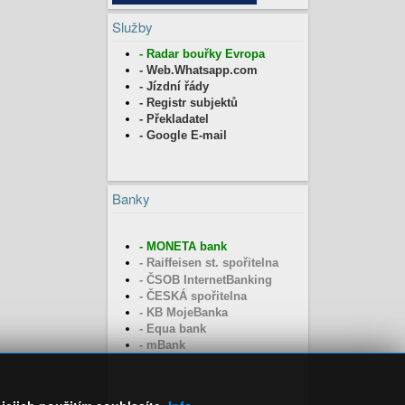
Služby
- Radar bouřky Evropa
- Web.Whatsapp.com
- Jízdní řády
- Registr subjektů
- Překladatel
- Google E-mail
Banky
-
MONETA bank
- Raiffeisen st. spořitelna
- ČSOB InternetBanking
- ČESKÁ spořitelna
- KB MojeBanka
- Equa bank
- mBank