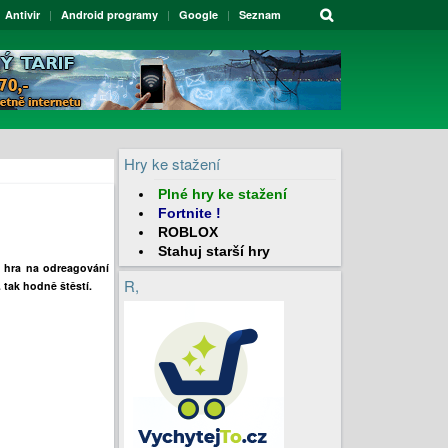
Antivir
Android programy
Google
Seznam
Hry ke stažení
Plné hry
ke stažení
Fortnite
!
ROBLOX
Stahuj
starší hry
r hra na odreagování
R,
 tak hodně štěstí.