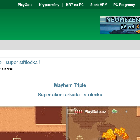
PlayGate
Kryptoměny
HRY na PC
Staré HRY
PC Programy
- super střílečka !
e stažení
Mayhem Triple
Super akční arkáda - střílečka
.