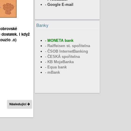
- Google E-mail
Banky
á obrovské
 dostatek. I když
kouzlo .o)
-
MONETA bank
- Raiffeisen st. spořitelna
- ČSOB InternetBanking
- ČESKÁ spořitelna
- KB MojeBanka
- Equa bank
- mBank
Následující