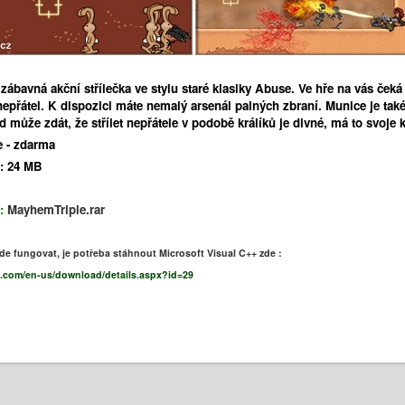
 zábavná akční střílečka ve stylu staré klasiky Abuse. Ve hře na vás ček
epřátel. K dispozici máte nemalý arsenál palných zbraní. Munice je také
d může zdát, že střílet nepřátele v podobě králíků je divné, má to svoje 
e - zdarma
:
24 MB
:
MayhemTriple.rar
e fungovat, je potřeba stáhnout Microsoft Visual C++ zde :
t.com/en-us/download/details.aspx?id=29