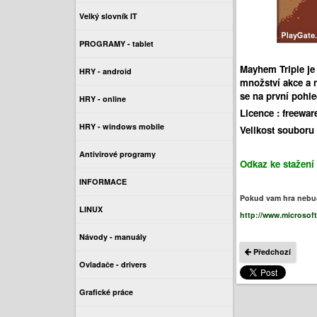
Velký slovník IT
PROGRAMY - tablet
Mayhem Triple
je
HRY - android
množství akce a n
se na první pohle
HRY - online
Licence :
freewar
HRY - windows mobile
Velikost souboru 
Antivirové programy
Odkaz ke stažení 
INFORMACE
Pokud vam hra nebud
LINUX
http://www.microsof
Návody - manuály
Předchozí
Ovladače - drivers
Grafické práce