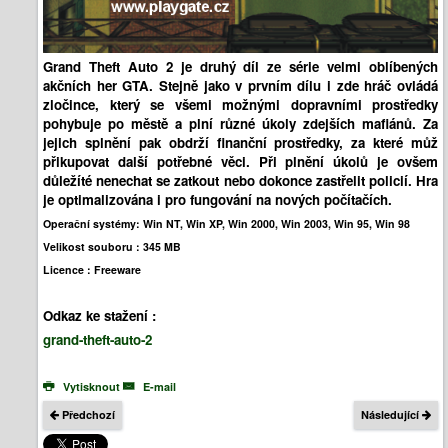
Grand Theft Auto 2
je d
ruhý díl ze série
velmi oblíbených
akčních her GTA. Stejně jako v prvním dílu i zde hráč ovládá
zločince, který se všemi možnými dopravními prostředky
pohybuje po městě a plní různé úkoly zdejších mafiánů. Za
jejich splnění pak obdrží finanční prostředky, za které můž
přikupovat další potřebné věci. Při plnění úkolů je ovšem
důležíté nenechat se zatkout nebo dokonce zastřelit policií. Hra
je optimalizována i pro fungování na nových počítačích.
Operační systémy:
Win NT, Win XP, Win 2000, Win 2003, Win 95, Win 98
Velikost souboru :
345 MB
Licence :
Freeware
Odkaz ke stažení :
grand-theft-auto-2
Vytisknout
E-mail
Předchozí
Následující