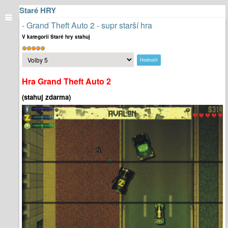
Staré HRY
- Grand Theft Auto 2 - supr starší hra
V kategorii Staré hry stahuj
Hodnocení
Hodnoťte
uživatelů:
5
/
5
prosím
Hra Grand Theft Auto 2
(stahuj zdarma)