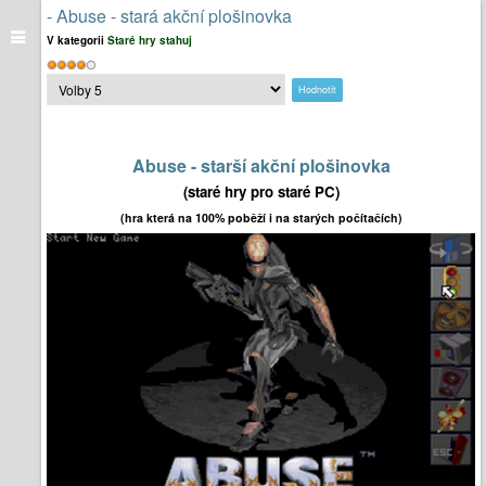
- Abuse - stará akční plošinovka
V kategorii
Staré hry stahuj
Hodnocení
Hodnoťte
uživatelů:
4
/
5
prosím
Abuse - starší akční plošinovka
(staré hry pro staré PC)
(hra která na 100% poběží i na starých počítačích)