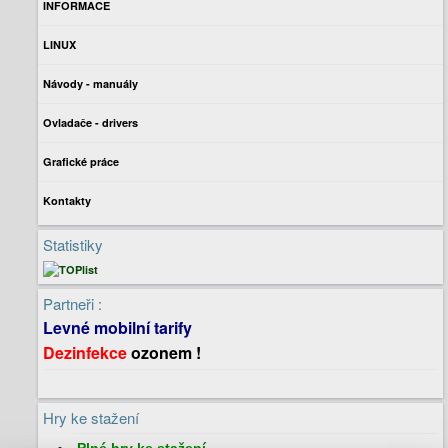
INFORMACE
LINUX
Návody - manuály
Ovladače - drivers
Grafické práce
Kontakty
Statistiky
Partneři :
Levné mobilní tarify
Dezinfekce
ozonem !
Hry ke stažení
Plné hry
ke stažení