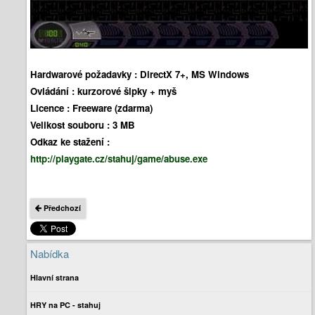
Hardwarové požadavky :
DirectX 7+, MS Windows
Ovládání :
kurzorové šipky + myš
Licence :
Freeware (zdarma)
Velikost souboru :
3 MB
Odkaz ke stažení :
http://playgate.cz/stahuj/game/abuse.exe
Předchozí
Nabídka
Hlavní strana
HRY na PC - stahuj