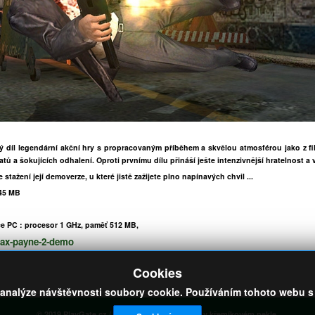
ý díl legendární akční hry s propracovaným příběhem a skvělou atmosférou jako z fi
tů a šokujících odhalení. Oproti prvnímu dílu přináší ješte intenzivnější hratelnost a
 stažení její demoverze, u které jistě zažijete plno napínavých chvil ...
45 MB
ce PC : procesor 1 GHz, paměť 512 MB,
ax-payne-2-demo
Cookies
analýze návštěvnosti soubory cookie. Používáním tohoto webu s j
© 2019 PlayGate.cz / Nekopíruj nebo skončíš v křemíkovém pekle.