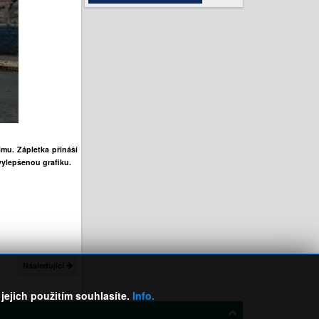
lmu. Zápletka přináší
 vylepšenou grafiku.
Následující
ejich použitím souhlasíte.
Info.