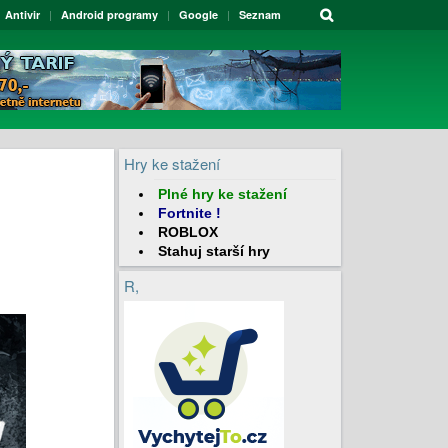
Antivir
Android programy
Google
Seznam
Hry ke stažení
Plné hry
ke stažení
Fortnite
!
ROBLOX
Stahuj
starší hry
R,