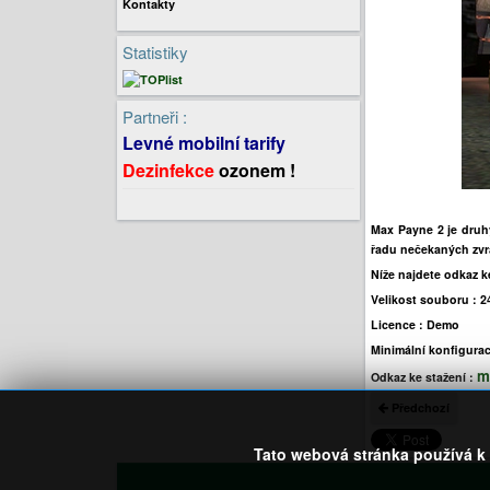
Kontakty
Statistiky
Partneři :
Levné mobilní tarify
Dezinfekce
ozonem !
Max Payne 2
je druh
řadu nečekaných zvra
Níže najdete odkaz ke
Velikost souboru :
2
Licence :
Demo
Minimální konfigura
m
Odkaz ke stažení :
Předchozí
Tato webová stránka používá k 