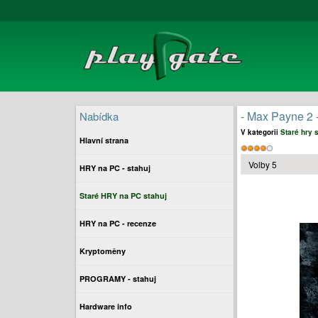
- Max Payne 2 -
Nabídka
V kategorii
Staré hry 
Hlavní strana
Hodnocení
Hodnoťte
uživatelů:
4
/
5
HRY na PC - stahuj
prosím
Staré HRY na PC stahuj
HRY na PC - recenze
Kryptoměny
PROGRAMY - stahuj
Hardware info