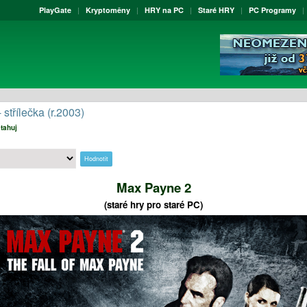
PlayGate
Kryptoměny
HRY na PC
Staré HRY
PC Programy
 střílečka (r.2003)
stahuj
Max Payne 2
(staré hry pro staré PC)